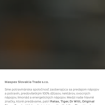
Maspex Slovakia Trade s.r.o.
Sme potravinárska spoločnosť zaoberajúca sa predajom nápojov
a potravín, predovšetkým 100% džúsov, nektárov, ovocných
nápojov, limonád a energetických nápojov. Medzi naše hlavné
značky, ktoré predávame, patrí
Relax, Tiger, Dr Witt, Original