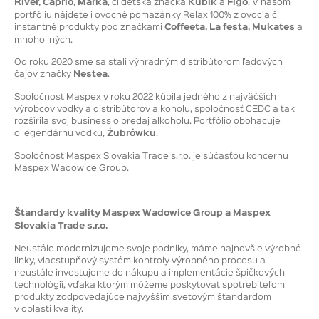
River, Caprio, Márka
, či detská značka
Kubík
a
Figo
. V našom
portfóliu nájdete i ovocné pomazánky Relax 100% z ovocia či
instantné produkty pod značkami
Coffeeta, La festa, Mukates
a
mnoho iných.
Od roku 2020 sme sa stali výhradným distribútorom ľadových
čajov značky
Nestea
.
Spoločnosť Maspex v roku 2022 kúpila jedného z najväčších
výrobcov vodky a distribútorov alkoholu, spoločnosť CEDC a tak
rozšírila svoj business o predaj alkoholu. Portfólio obohacuje
o legendárnu vodku,
Żubrówku
.
Spoločnosť Maspex Slovakia Trade s.r.o. je súčasťou koncernu
Maspex Wadowice Group.
Štandardy kvality Maspex Wadowice Group a Maspex
Slovakia Trade s.r.o.
Neustále modernizujeme svoje podniky, máme najnovšie výrobné
linky, viacstupňový systém kontroly výrobného procesu a
neustále investujeme do nákupu a implementácie špičkových
technológií, vďaka ktorým môžeme poskytovať spotrebiteľom
produkty zodpovedajúce najvyšším svetovým štandardom
v oblasti kvality.