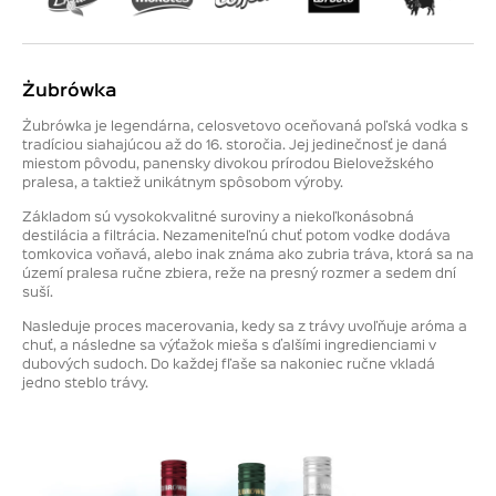
Żubrówka
Żubrówka je legendárna, celosvetovo oceňovaná poľská vodka s
tradíciou siahajúcou až do 16. storočia. Jej jedinečnosť je daná
miestom pôvodu, panensky divokou prírodou Bielovežského
pralesa, a taktiež unikátnym spôsobom výroby.
Základom sú vysokokvalitné suroviny a niekoľkonásobná
destilácia a filtrácia. Nezameniteľnú chuť potom vodke dodáva
tomkovica voňavá, alebo inak známa ako zubria tráva, ktorá sa na
území pralesa ručne zbiera, reže na presný rozmer a sedem dní
suší.
Nasleduje proces macerovania, kedy sa z trávy uvoľňuje aróma a
chuť, a následne sa výťažok mieša s ďalšími ingredienciami v
dubových sudoch. Do každej fľaše sa nakoniec ručne vkladá
jedno steblo trávy.